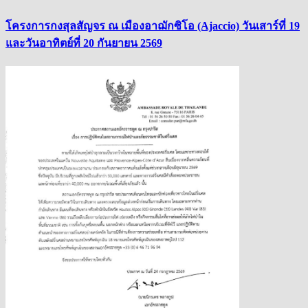
โครงการกงสุลสัญจร ณ เมืองอาฌักซิโอ (Ajaccio) วันเสาร์ที่ 19
และวันอาทิตย์ที่ 20 กันยายน 2569