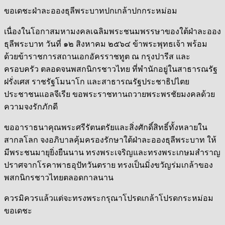
ขอเดชะฝ่าละอองธุลีพระบาทปกเกล้าปกกระหม่อม
เนื่องในโอกาสมหามงคลเฉลิมพระชนมพรรษาของใต้ฝ่าละออง
ธุลีพระบาท วันที่ ๑๒ สิงหาคม ๒๕๖๔ ข้าพระพุทธเจ้า พร้อม
ด้วยข้าราชการสถานเอกอัครราชทูต ณ กรุงปารีส และ
ครอบครัว ตลอดจนพสกนิกรชาวไทย ที่พำนักอยู่ในสาธารณรัฐ
ฝรั่งเศส ราชรัฐโมนาโก และสาธารณรัฐประชาธิปไตย
ประชาชนแอลจีเรีย ขอพระราชทานถวายพระพรชัยมงคลด้วย
ความจงรักภักดี
ขออาราธนาคุณพระศรีรัตนตรัยและสิ่งศักดิ์สิทธิ์ทั้งหลายใน
สากลโลก จงอภิบาลคุ้มครองรักษาใต้ฝ่าละอองธุลีพระบาท ให้
มีพระชนมายุยิ่งยืนนาน ทรงพระเจริญและทรงพระเกษมสำราญ
ปราศจากโรคาพาธอุปัทวันตราย ทรงเป็นมิ่งขวัญร่มเกล้าของ
พสกนิกรชาวไทยตลอดกาลนาน
ควรมิควรแล้วแต่จะทรงพระกรุณาโปรดเกล้าโปรดกระหม่อม
ขอเดชะ