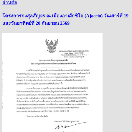
อ่านต่อ
โครงการกงสุลสัญจร ณ เมืองอาฌักซิโอ (Ajaccio) วันเสาร์ที่ 19
และวันอาทิตย์ที่ 20 กันยายน 2569