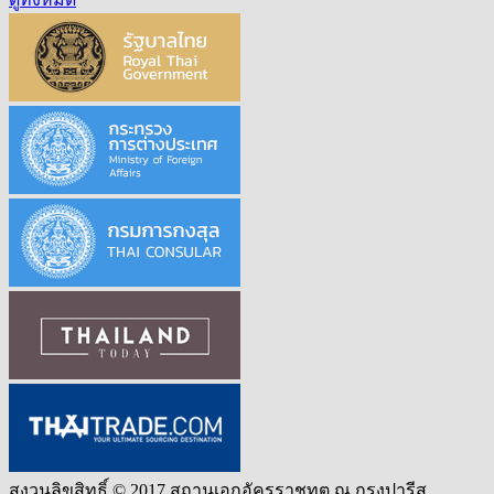
สงวนลิขสิทธิ์ © 2017 สถานเอกอัครราชทูต ณ กรุงปารีส