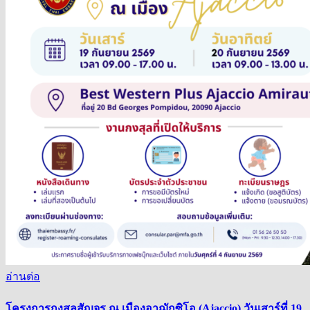
อ่านต่อ
โครงการกงสุลสัญจร ณ เมืองอาฌักซิโอ (Ajaccio) วันเสาร์ที่ 19