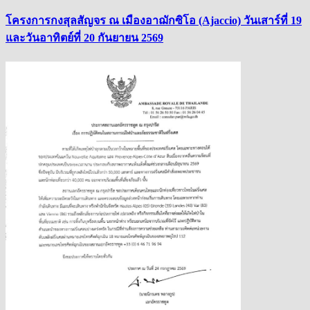
โครงการกงสุลสัญจร ณ เมืองอาฌักซิโอ (Ajaccio) วันเสาร์ที่ 19
และวันอาทิตย์ที่ 20 กันยายน 2569