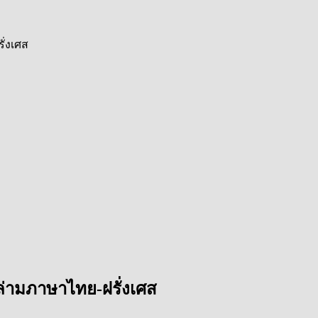
ั่งเศส
ล่ามภาษาไทย-ฝรั่งเศส