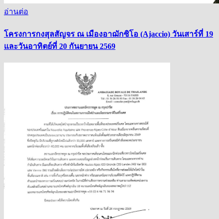
อ่านต่อ
โครงการกงสุลสัญจร ณ เมืองอาฌักซิโอ (Ajaccio) วันเสาร์ที่ 19
และวันอาทิตย์ที่ 20 กันยายน 2569