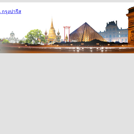
กรุงปารีส