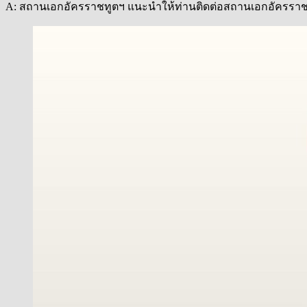
A: สถานเอกอัครราชทูตฯ แนะนำให้ท่านติดต่อสถานเอกอัครราชทู