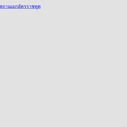
สถานเอกอัครราชทูต