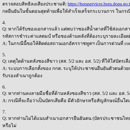
ตรวจสอบสิทธิลงเสียงประชามติ:
https://boraservices.bora.dopa.go.
กดยืนยันในขั้นตอนสุดท้ายเพื่อให้สำเร็จเสร็จกระบวนการ ในกรณี
4.
Q: หากได้รับซองเอกสารแล้ว แต่พบว่าซองสีน้ำตาลที่ใช้ส่งเอกสา
รหัสการชำระค่าแสตมป์ หรือซองด้านหลังที่ต้องระบุรายละเอียดผู
A: ในกรณีนี้ขอให้ติดต่อสถานเอกอัครราชทูตฯ เป็นการด่วนที่ con
5.
Q: เหตุใดด้านหลังซองสีขาว (สส. 5/2 และ อส. 5/2) ที่ให้ใส่บั
A: ระบบการเลือกตั้งของ กกต. ระบุให้ประชาชนยืนยันตัวตนด้
รับรองสำเนาถูกต้อง
6.
Q: หากท่านลงลายมือชื่อที่ด้านหลังซองสีขาว (สส. 5/2 และ อส. 5/
A: กรณีที่จะถือว่าเป็นบัตรเสียคือ มีตัวอักษรหรือสัญลักษณ์อื่
7.
Q: หากท่านไม่ได้แนบสำเนาเอกสารยืนยันตน (บัตรประชาชนไทย 
หรือไม่