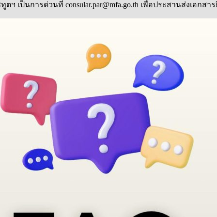
ตฯ เป็นการด่วนที่ consular.par@mfa.go.th เพื่อประสานส่งเอก