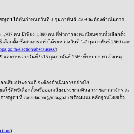
ูตฯ ได้ทันกำหนดวันที่ 3 กุมภาพันธ์ 2569 จะต้องดำเนินการ
,937 คน มีเพียง 1,890 คน ที่ทำการลงทะเบียนครบทั้งเลือกตั้ง
เลือกตั้ง ซึ่งสามารถทำได้ระหว่างวันที่ 1-7 กุมภาพันธ์ 2569 และ
dopa.go.th/election/abscausess/
)
และระหว่างวันที่ 9-15 กุมภาพันธ์ 2569 ที่ระบบการแจ้งเหตุ
ตรออกเสียงประชามติ จะต้องดำเนินการอย่างไร
า “ขอใช้สิทธิเลือกตั้งหรือออกเสียงประชามตินอกราชอาณาจักร ณ
าชทูตฯ ที่ consular.par@mfa.go.th พร้อมแนบหลักฐานโดยเร็ว
ction/
)