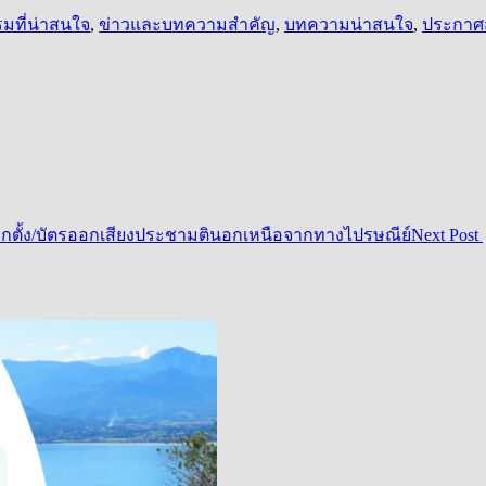
มที่น่าสนใจ
,
ข่าวและบทความสำคัญ
,
บทความน่าสนใจ
,
ประกาศ
อกตั้ง/บัตรออกเสียงประชามตินอกเหนือจากทางไปรษณีย์
Next Post