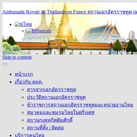
Ambassade Royale de Thaïlande en France
สถานเอกอัครราชทูต ณ 
ไทย
Français
Skip to content
หน้าแรก
เกี่ยวกับ สอท.
สารจากเอกอัครราชทูต
ประวัติสถานเอกอัครราชทูต
ข้าราชการสถานเอกอัครราชทูตและหน่วยงานไทย
สมาคมและชมรมไทยในฝรั่งเศส
สถานกงสุลกิตติมศักดิ์
สถานที่ตั้ง / ติดต่อ
บริการคนไทย