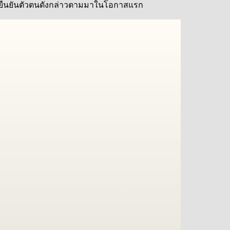
สารยืนยันตัวตนดังกล่าวตามมาในโอกาสแรก