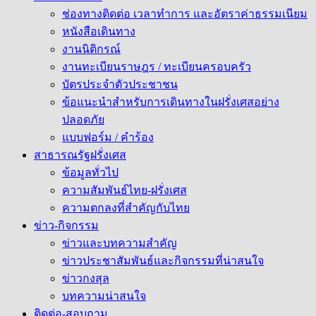
ช่องทางติดต่อ เวลาทำการ และอัตราค่าธรรมเนียม
หนังสือเดินทาง
งานนิติกรณ์
งานทะเบียนราษฎร / ทะเบียนครอบครัว
บัตรประจำตัวประชาชน
ข้อแนะนำสำหรับการเดินทางในฝรั่งเศสอย่าง
ปลอดภัย
แบบฟอร์ม / คำร้อง
สาธารณรัฐฝรั่งเศส
ข้อมูลทั่วไป
ความสัมพันธ์ไทย-ฝรั่งเศส
ความตกลงที่สำคัญกับไทย
ข่าว-กิจกรรม
ข่าวและบทความสำคัญ
ข่าวประชาสัมพันธ์และกิจกรรมที่น่าสนใจ
ข่าวกงสุล
บทความน่าสนใจ
ติดต่อ-สอบถาม