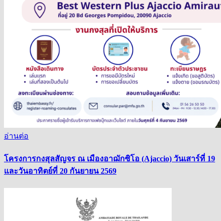
อ่านต่อ
โครงการกงสุลสัญจร ณ เมืองอาฌักซิโอ (Ajaccio) วันเสาร์ที่ 19
และวันอาทิตย์ที่ 20 กันยายน 2569