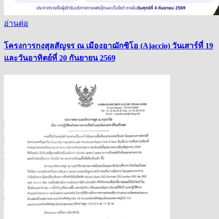
อ่านต่อ
โครงการกงสุลสัญจร ณ เมืองอาฌักซิโอ (Ajaccio) วันเสาร์ที่ 19
และวันอาทิตย์ที่ 20 กันยายน 2569