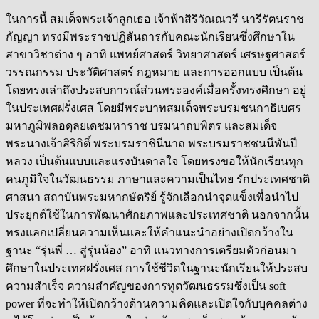
ในการนี้ สมเด็จพระเจ้าลูกเธอ เจ้าฟ้าสิริวัณณวรี นารีรัตนราช
กัญญา ทรงมีพระราชปฏิสันถารกับคณะนักเรียนซึ่งศึกษาใน
สาขาวิชาต่าง ๆ อาทิ แพทย์ศาสตร์ วิทยาศาสตร์ เศรษฐศาสตร์
วรรณกรรม ประวัติศาสตร์ กฎหมาย และการออกแบบ เป็นต้น
โดยทรงเล่าถึงประสบการณ์ส่วนพระองค์เมื่อครั้งทรงศึกษา อยู่
ในประเทศฝรั่งเศส โดยมีพระบาทสมเด็จพระบรมชนกาธิเบศร
มหาภูมิพลอดุลยเดชมหาราช บรมนาถบพิตร และสมเด็จ
พระนางเจ้าสิริกิติ์ พระบรมราชินีนาถ พระบรมราชชนนีพันปี
หลวง เป็นต้นแบบและแรงบันดาลใจ โดยทรงขอให้นักเรียนทุก
คนภูมิใจในวัฒนธรรม ภาษาและความเป็นไทย รักประเทศชาติ
ศาสนา สถาบันพระมหากษัตริย์ รู้จักเลือกนำจุดแข็งเพื่อนำไป
ประยุกต์ใช้ในการพัฒนาศักยภาพและประเทศชาติ นอกจากนั้น
ทรงแลกเปลี่ยนความเห็นและให้คำแนะนำอย่างเปิดกว้างใน
ฐานะ “รุ่นพี่ … สู่รุ่นน้อง” อาทิ แนวทางการเตรียมตัวก่อนมา
ศึกษาในประเทศฝรั่งเศส การใช้ชีวิตในฐานะนักเรียนให้ประสบ
ความสำเร็จ ความสำคัญของการทูตวัฒนธรรมซึ่งเป็น soft
power ที่จะทำให้เปิดกว้างด้านความคิดและเปิดใจกับบุคคลต่าง