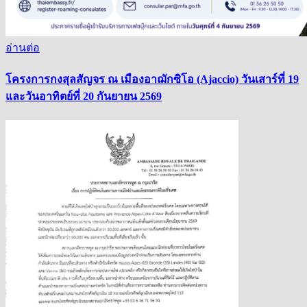
อ่านต่อ
โครงการกงสุลสัญจร ณ เมืองอาฌักซิโอ (Ajaccio) วันเสาร์ที่ 19
และวันอาทิตย์ที่ 20 กันยายน 2569