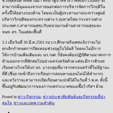
ช่วงสุดสัปดาห์ที่ผ่านมา ทั้งนี้ รัฐบาลหวังว่าพลเอก Lizurey จะ
สามารถมีมุมมองจากภายนอกต่อการบริหารจัดการวิกฤติใน
ครั้งนี้ได้อย่างรอบด้าน โดยจะเป็นผู้ประสานงานระหว่างศูนย์
บริหารวิกฤติของกระทรวงต่าง ๆ (มหาดไทย กระทรวงต่าง
ประเทศ ก.สาธารณสุข) กับหน่วยงานด้านสาธารณสุขและ
จนท. ตร. ในแต่ละพื้นที่
3.3 เมื่อวันที่ 30 มี.ค.2563 รมว.ก.ศึกษาฝรั่งเศสแจ้งว่าจะไม่
ยกเลิกกำหนดการปิดเทอมช่วงฤดูใบไม้ผลิ โดยจะไม่มีการ
ให้การบ้านเพิ่มเติมและ นร./นศ. ก็ยังคงต้องปฏิบัติตามมาตรการ
ห้ามออกจากที่พักต่อไปอย่างเคร่งครัดด้วย แต่จะมีการติวบท
เรียนทางไกลให้แก่ นร. บางกลุ่มที่มาจากครอบครัวที่ไม่มีฐานะ
ที่ดี (ซึ่งอาจเข้าถึงการเรียนการสอนทางออนไลน์ได้ลำบาก)
และหวังว่าจะสามารถเปิดเรียนตามปกติได้ในวันที่ 5 พ.ค. ทั้งนี้
ขึ้นอยู่กับพัฒนาการของการแพร่ระบาดของเชื้อไวรัสฯ ด้วย
Posted in
ข่าว-กิจกรรม
,
ข่าวประชาสัมพันธ์และกิจกรรมที่น่า
สนใจ
,
ข่าวและบทความสำคัญ