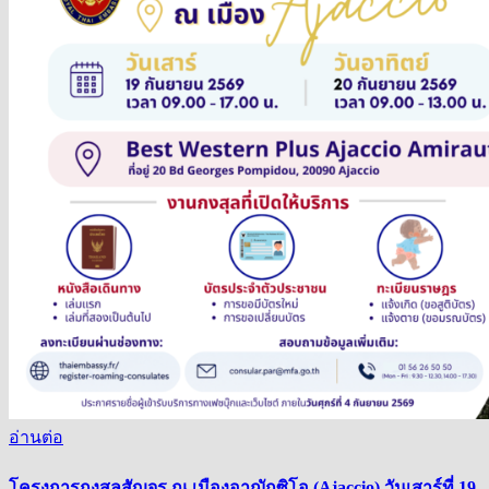
อ่านต่อ
โครงการกงสุลสัญจร ณ เมืองอาฌักซิโอ (Ajaccio) วันเสาร์ที่ 19