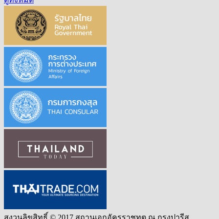
สงวนลิขสิทธิ์ © 2017 สถานเอกอัครราชทูต ณ กรุงปารีส